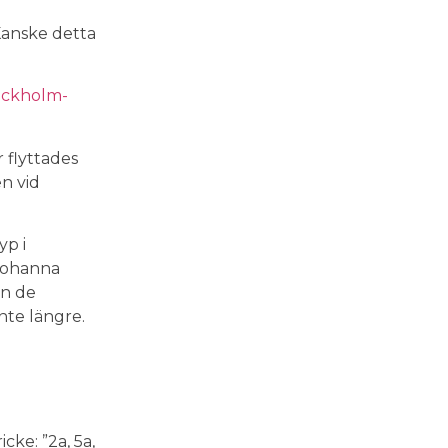
Kanske detta
ockholm-
 flyttades
n vid
yp i
 Johanna
än de
nte längre.
ke: ”2a, 5a,