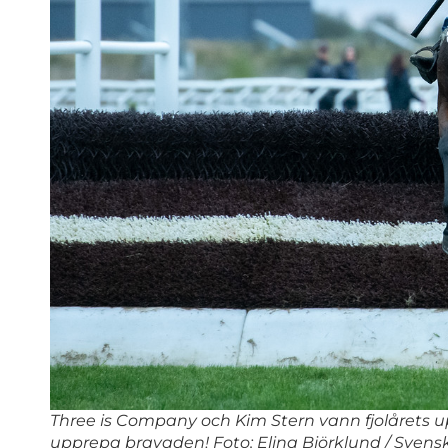
Three is Company och Kim Stern vann fjolårets u
upprepa bravaden! Foto: Elina Björklund / Sven