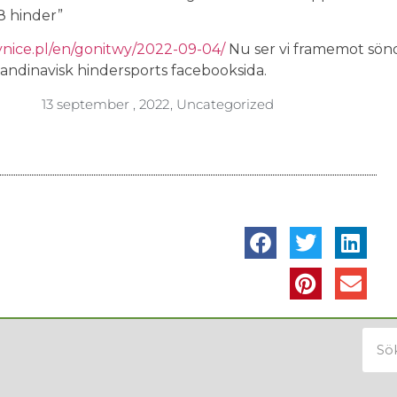
8 hinder”
ynice.pl/en/gonitwy/2022-09-04/
Nu ser vi framemot sö
kandinavisk hindersports facebooksida.
13 september , 2022
,
Uncategorized