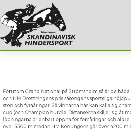
Förutom Grand National på Strömsholm så är de båd
och HM Drottningens pris säsongens sportsliga höjdpunk
ston och fyraåringar. Så vinnarna här kan kalla sig ch
cup (och Champion hurdle. Distanserna skiljer sig åt m
löpningarna är enbart öppna för femåringar och äldre
över 5300 m medan HM Konungens går över 4200 m o