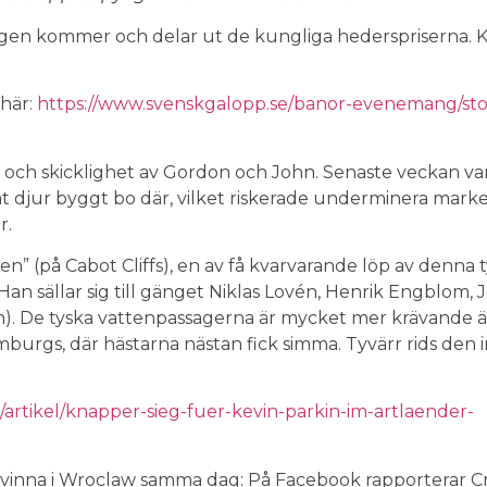
ngen kommer och delar ut de kungliga hederspriserna. 
 här:
https://www.svenskgalopp.se/banor-evenemang/st
ch skicklighet av Gordon och John. Senaste veckan var
t djur byggt bo där, vilket riskerade underminera marke
r.
n” (på Cabot Cliffs), en av få kvarvarande löp av denna t
n sällar sig till gänget Niklas Lovén, Henrik Engblom,
n). De tyska vattenpassagerna är mycket mer krävande 
amburgs, där hästarna nästan fick simma. Tyvärr rids den i
/artikel/knapper-sieg-fuer-kevin-parkin-im-artlaender-
vinna i Wroclaw samma dag: På Facebook rapporterar Cric