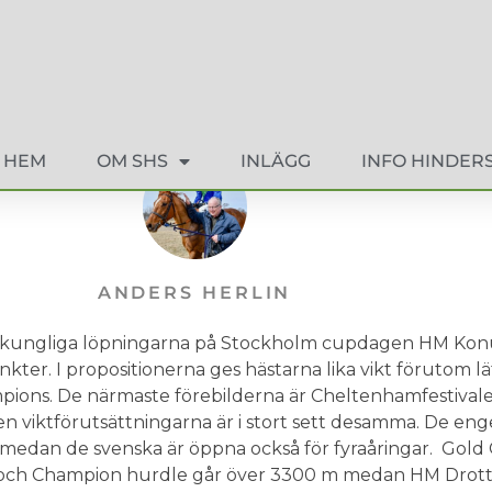
HEM
OM SHS
INLÄGG
INFO HINDER
ANDERS HERLIN
a kungliga löpningarna på Stockholm cupdagen HM Kon
ter. I propositionerna ges hästarna lika vikt förutom lä
ampions. De närmaste förebilderna är Cheltenhamfestival
en viktförutsättningarna är i stort sett desamma. De eng
 medan de svenska är öppna också för fyraåringar. Gold
ch Champion hurdle går över 3300 m medan HM Drott