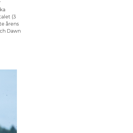
r
ska
alet (3
te årens
 och Dawn