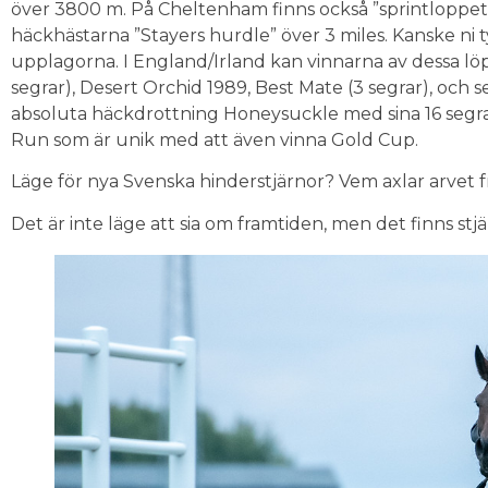
över 3800 m. På Cheltenham finns också ”sprintloppet
häckhästarna ”Stayers hurdle” över 3 miles. Kanske ni 
upplagorna. I England/Irland kan vinnarna av dessa lö
segrar), Desert Orchid 1989, Best Mate (3 segrar), och
absoluta häckdrottning Honeysuckle med sina 16 segra
Run som är unik med att även vinna Gold Cup.
Läge för nya Svenska hinderstjärnor? Vem axlar arvet f
Det är inte läge att sia om framtiden, men det finns s