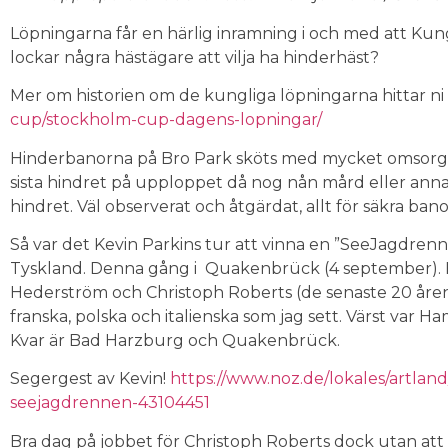
Löpningarna får en härlig inramning i och med att Ku
lockar några hästägare att vilja ha hinderhäst?
Mer om historien om de kungliga löpningarna hittar ni
cup/stockholm-cup-dagens-lopningar/
Hinderbanorna på Bro Park sköts med mycket omsorg o
sista hindret på upploppet då nog nån mård eller anna
hindret. Väl observerat och åtgärdat, allt för säkra bano
Så var det Kevin Parkins tur att vinna en ”SeeJagdrenne
Tyskland. Denna gång i Quakenbrück (4 september). Ha
Hederström och Christoph Roberts (de senaste 20 åre
franska, polska och italienska som jag sett. Värst var H
Kvar är Bad Harzburg och Quakenbrück.
Segergest av Kevin!
https://www.noz.de/lokales/artland
seejagdrennen-43104451
Bra dag på jobbet för Christoph Roberts dock utan att 