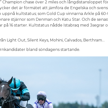
” Champion chase över 2 miles och långdistansloppet fö
tycker det är förmätet att jämföra de Engelska och sven
p uppnå kultstatus; som Gold Cup vinnarna Arkle på 60-t
 senare stjärnor som Denman och Katu Star. Och de senas
r på 16 starter. Kultstatus nådde Istabraq med 3segrar
rån Light Out, Silent Keys, Mohini, Calvados, Berthram…
tjärnkandidater bland söndagens startande.