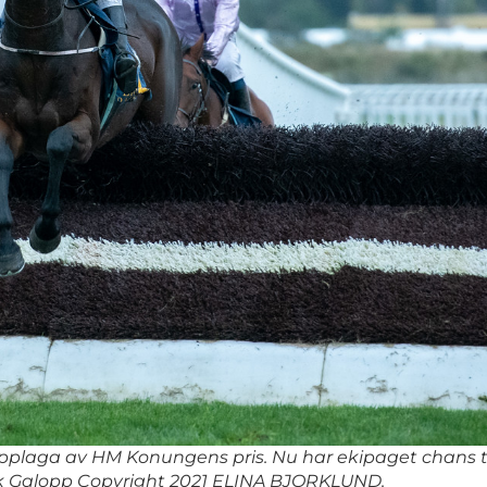
pplaga av HM Konungens pris. Nu har ekipaget chans ti
sk Galopp Copyright 2021 ELINA BJORKLUND.