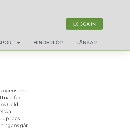
LOGGA IN
SPORT
HINDERLÖP
LÄNKAR
ungens pris
ttnad för
ens Gold
elska
 Cup löps
ningens går