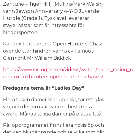
Zenturie – Tiger Hill) (Mullins/Mark Walsh)
vann Jewson Anniversary 4-Y-O Juvenile
Hurdle (Grade 1). Tysk avel levererar
stayerhästar som är intressanta för
hindersporten!
Randox Foxhunters’ Open Hunters’ Chase
över de stor hindren vanns av Famous
Clermont Mr William Biddick
https://www.racingtv.com/videos/watch/horse_racing_r
randox-foxhunters-open-hunters-chase-2
Fredagens tema är “Ladies Day”
Flera tusen damer klär upp sig, tar ett glas
vin, och det brukar vara en best dress
award. Många stiliga damer på plats alltså.
På löpprogrammet finns flera novislöp och
det kan bli spännande och se vilka som blir