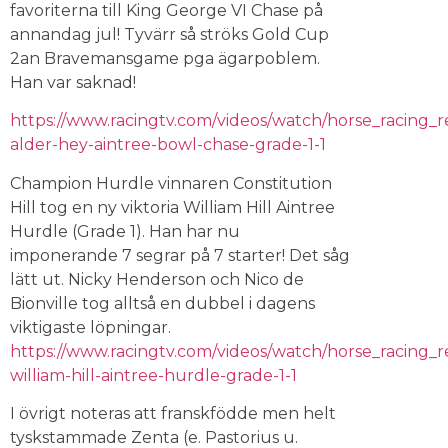
favoriterna till King George VI Chase på
annandag jul! Tyvärr så ströks Gold Cup
2an Bravemansgame pga ägarpoblem.
Han var saknad!
https://www.racingtv.com/videos/watch/horse_racing_r
alder-hey-aintree-bowl-chase-grade-1-1
Champion Hurdle vinnaren Constitution
Hill tog en ny viktoria William Hill Aintree
Hurdle (Grade 1). Han har nu
imponerande 7 segrar på 7 starter! Det såg
lätt ut. Nicky Henderson och Nico de
Bionville tog alltså en dubbel i dagens
viktigaste löpningar.
https://www.racingtv.com/videos/watch/horse_racing_
william-hill-aintree-hurdle-grade-1-1
I övrigt noteras att franskfödde men helt
tyskstammade Zenta (e. Pastorius u.