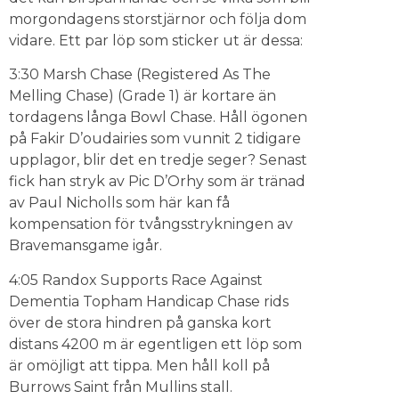
morgondagens storstjärnor och följa dom
vidare. Ett par löp som sticker ut är dessa:
3:30 Marsh Chase (Registered As The
Melling Chase) (Grade 1) är kortare än
tordagens långa Bowl Chase. Håll ögonen
på Fakir D’oudairies som vunnit 2 tidigare
upplagor, blir det en tredje seger? Senast
fick han stryk av Pic D’Orhy som är tränad
av Paul Nicholls som här kan få
kompensation för tvångsstrykningen av
Bravemansgame igår.
4:05 Randox Supports Race Against
Dementia Topham Handicap Chase rids
över de stora hindren på ganska kort
distans 4200 m är egentligen ett löp som
är omöjligt att tippa. Men håll koll på
Burrows Saint från Mullins stall.