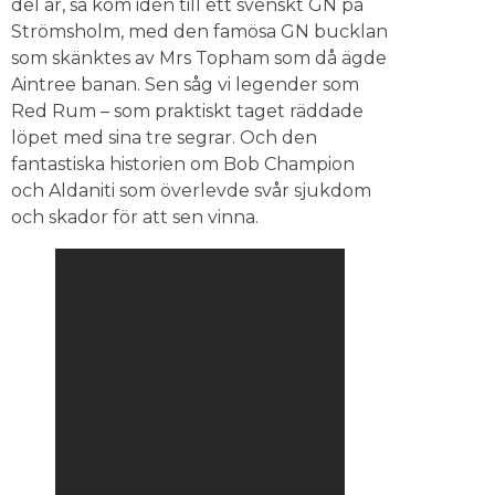
del år, så kom idén till ett svenskt GN på
Strömsholm, med den famösa GN bucklan
som skänktes av Mrs Topham som då ägde
Aintree banan. Sen såg vi legender som
Red Rum – som praktiskt taget räddade
löpet med sina tre segrar. Och den
fantastiska historien om Bob Champion
och Aldaniti som överlevde svår sjukdom
och skador för att sen vinna.