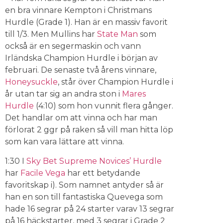
en bra vinnare Kempton i Christmans
Hurdle (Grade 1). Han är en massiv favorit
till 1/3. Men Mullins har
State Man
som
också är en segermaskin och vann
Irländska Champion Hurdle i början av
februari. De senaste två årens vinnare,
Honeysuckle
, står över Champion Hurdle i
år utan tar sig an andra ston i
Mares
Hurdle
(4:10) som hon vunnit flera gånger.
Det handlar om att vinna och har man
förlorat 2 ggr på raken så vill man hitta löp
som kan vara lättare att vinna.
1:30 I
Sky Bet Supreme Novices’ Hurdle
har
Facile Vega
har ett betydande
favoritskap i). Som namnet antyder så är
han en son till fantastiska Quevega som
hade 16 segrar på 24 starter varav 13 segrar
på 16 häckstarter, med 3 segrar i Grade 2