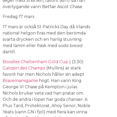
seger med Shishkin, favorit (8/11) då han
övertygande vann Betfair Ascot Chase.
Fredag 17 mars
17 mars är också St Patricks Day då Irlands
national helgon firas med den berömda
svarta drycken och en härlig stuvning
med lamm eller fläsk med
soda bread
därtill.
Boodles Cheltenham Gold Cup
) (3:30)
Galopin des Champs
(Mullins) är stark
favorit här men Nichols håller sin adept
Bravemansgame
högt. Han vann King
George VI Chase på Kempton i julas.
Nichols brukar veta vad han pratar om.
Och de andra i löpet har goda chanser: A
Plus Tard, Protektorat, Ahoy Senor, Noble
Yeats (vann GN i fjol) med flera kan vinna