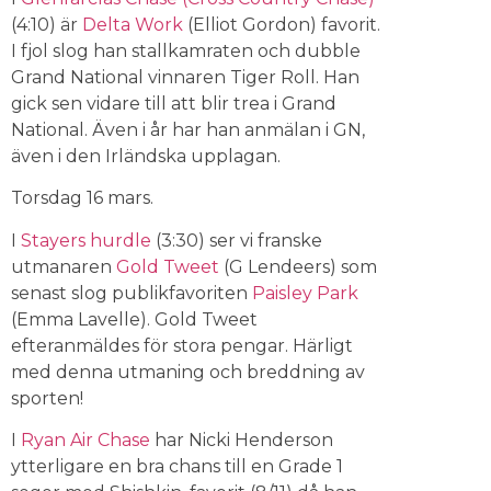
(4:10) är
Delta Work
(Elliot Gordon) favorit.
I fjol slog han stallkamraten och dubble
Grand National vinnaren Tiger Roll. Han
gick sen vidare till att blir trea i Grand
National. Även i år har han anmälan i GN,
även i den Irländska upplagan.
Torsdag 16 mars.
I
Stayers hurdle
(3:30) ser vi franske
utmanaren
Gold Tweet
(G Lendeers) som
senast slog publikfavoriten
Paisley Park
(Emma Lavelle). Gold Tweet
efteranmäldes för stora pengar. Härligt
med denna utmaning och breddning av
sporten!
I
Ryan Air Chase
har Nicki Henderson
ytterligare en bra chans till en Grade 1