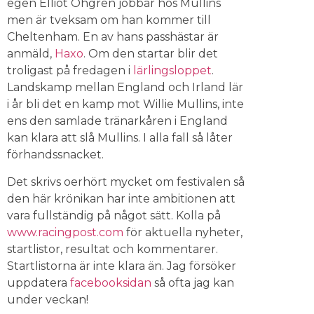
egen Elliot Öhgren jobbar hos Mullins
men är tveksam om han kommer till
Cheltenham. En av hans passhästar är
anmäld,
Haxo
. Om den startar blir det
troligast på fredagen i
lärlingsloppet
.
Landskamp mellan England och Irland lär
i år bli det en kamp mot Willie Mullins, inte
ens den samlade tränarkåren i England
kan klara att slå Mullins. I alla fall så låter
förhandssnacket.
Det skrivs oerhört mycket om festivalen så
den här krönikan har inte ambitionen att
vara fullständig på något sätt. Kolla på
www.racingpost.com
för aktuella nyheter,
startlistor, resultat och kommentarer.
Startlistorna är inte klara än. Jag försöker
uppdatera
facebooksidan
så ofta jag kan
under veckan!