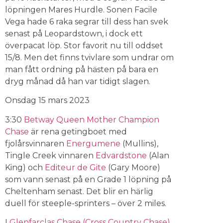
löpningen Mares Hurdle. Sonen Facile
Vega hade 6 raka segrar till dess han svek
senast på Leopardstown, i dock ett
överpacat löp. Stor favorit nu till oddset
15/8. Men det finns tvivlare som undrar om
man fått ordning på hästen på bara en
dryg månad då han var tidigt slagen.
Onsdag 15 mars 2023
3:30
Betway Queen Mother Champion
Chase
är rena getingboet med
fjolårsvinnaren
Energumene
(Mullins),
Tingle Creek vinnaren
Edvardstone
(Alan
King) och
Editeur de Gite
(Gary Moore)
som vann senast på en Grade 1 löpning på
Cheltenham senast. Det blir en härlig
duell för steeple-sprinters – över 2 miles.
I
Glenfarclas Chase (Cross Country Chase)